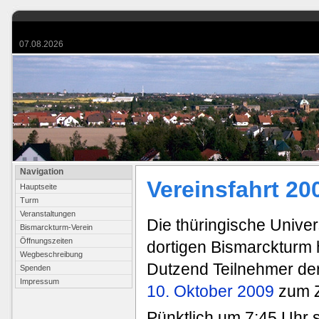
07.08.2026
Navigation
Vereinsfahrt 20
Hauptseite
Turm
Veranstaltungen
Die thüringische Univer
Bismarckturm-Verein
Öffnungszeiten
dortigen Bismarckturm h
Wegbeschreibung
Dutzend Teilnehmer de
Spenden
Impressum
10. Oktober 2009
zum Z
Pünktlich um 7:45 Uhr s