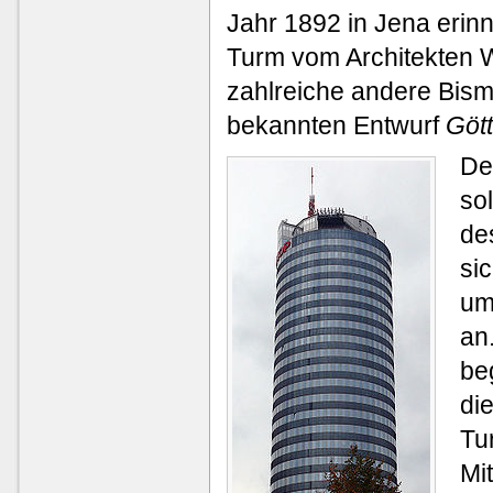
Jahr 1892 in Jena erin
Turm vom Architekten W
zahlreiche andere Bis
bekannten Entwurf
Göt
De
so
de
si
um
an
be
di
Tu
Mi