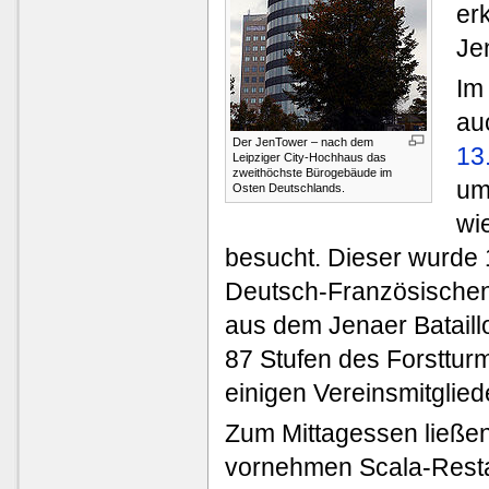
er
Je
Im
au
Der JenTower – nach dem
13
Leipziger City-Hochhaus das
zweithöchste Bürogebäude im
um
Osten Deutschlands.
wi
besucht. Dieser wurde 
Deutsch-Französischen
aus dem Jenaer Bataillo
87 Stufen des Forsttur
einigen Vereinsmitglie
Zum Mittagessen ließen
vornehmen Scala-Restau