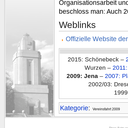
Organisationsarbeit u
beschloss man: Auch 2
Weblinks
Offizielle Website de
2015: Schönebeck –
Wurzen –
2011:
2009: Jena
–
2007: P
2002/03: Dre
1999
Kategorie
:
Vereinsfahrt 2009
Diese Seite w