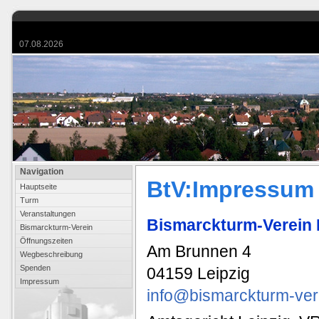
07.08.2026
Navigation
BtV:Impressum
Hauptseite
Turm
Veranstaltungen
Bismarckturm-Verein 
Bismarckturm-Verein
Öffnungszeiten
Am Brunnen 4
Wegbeschreibung
Spenden
04159 Leipzig
Impressum
info@bismarckturm-ver