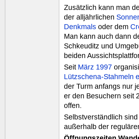
Zusätzlich kann man d
der alljährlichen
Sonnen
Denkmals
oder dem
Cr
Man kann auch dann d
Schkeuditz und Umgeb
beiden Aussichtsplattfo
Seit
März 1997
organisi
Lützschena-Stahmeln e.
der Turm anfangs nur j
er den Besuchern seit
offen.
Selbstverständlich si
außerhalb der reguläre
Öffnungszeiten Wande