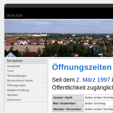
09.08.2026
Navigation
Öffnungszeiten
Hauptseite
Turm
Veranstaltungen
Seit dem
2. März 1997
i
Bismarckturm-Verein
Öffnungszeiten
Öffentlichkeit zugängli
Wegbeschreibung
Spenden
Januar–April:
Jeden ersten Sonnt
Impressum
Mai–September:
Jeden Sonntag
Oktober–Dezember:
Jeden ersten Sonnt