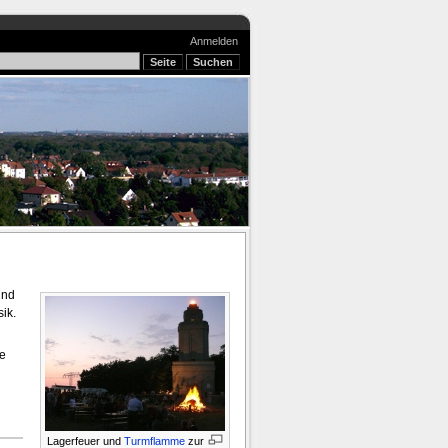
Anmelden
und
ik.
e
Lagerfeuer und
Turmflamme
zur