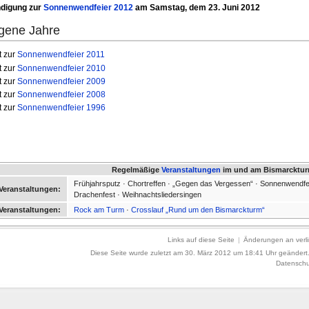
digung zur
Sonnenwendfeier 2012
am Samstag, dem 23. Juni 2012
gene Jahre
t zur
Sonnenwendfeier 2011
t zur
Sonnenwendfeier 2010
t zur
Sonnenwendfeier 2009
t zur
Sonnenwendfeier 2008
t zur
Sonnenwendfeier 1996
Regelmäßige
Veranstaltungen
im und am Bismarcktu
Frühjahrsputz · Chortreffen · „Gegen das Vergessen“ · Sonnenwendfe
 Veranstaltungen:
Drachenfest · Weihnachtsliedersingen
Veranstaltungen:
Rock am Turm
·
Crosslauf „Rund um den Bismarckturm“
Links auf diese Seite
|
Änderungen an verli
Diese Seite wurde zuletzt am 30. März 2012 um 18:41 Uhr geändert
Datenschu