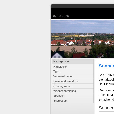
07.08.2026
Navigation
Sonnen
Hauptseite
Turm
Seit 1996 f
Veranstaltungen
steht dabe
Bismarckturm-Verein
Bei Einbru
Öffnungszeiten
Die Sommer
Wegbeschreibung
höchste Mit
Spenden
zwischen d
Impressum
Sonnen