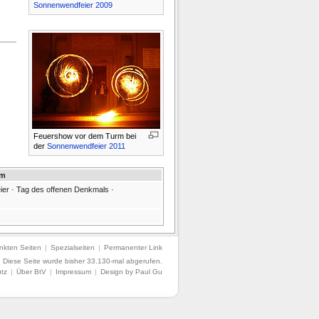
Sonnenwendfeier 2009
Feuershow vor dem Turm bei
der
Sonnenwendfeier 2011
rm
ier · Tag des offenen Denkmals ·
nkten Seiten
|
Spezialseiten
|
Permanenter Link
.
Diese Seite wurde bisher 33.130-mal abgerufen.
tz
|
Über BtV
|
Impressum
|
Design by Paul Gu