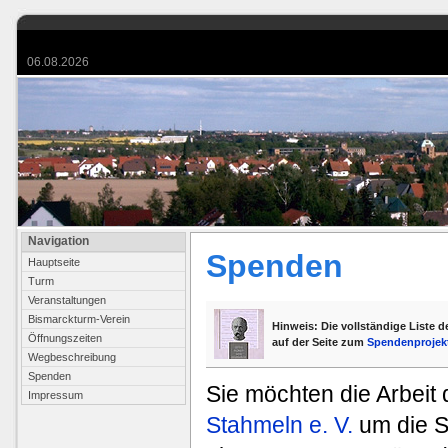
06.08.2026
Navigation
Spenden
Hauptseite
Turm
Veranstaltungen
Bismarckturm-Verein
Hinweis: Die vollständige Liste d
Öffnungszeiten
auf der Seite zum
Spendenprojekt
Wegbeschreibung
Spenden
Sie möchten die Arbeit
Impressum
Stahmeln e. V.
um die S