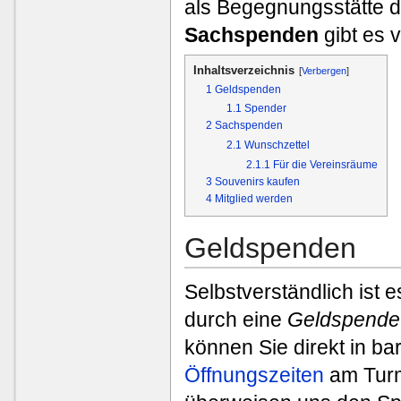
als Begegnungsstätte d
Sachspenden
gibt es v
Inhaltsverzeichnis
[
Verbergen
]
1
Geldspenden
1.1
Spender
2
Sachspenden
2.1
Wunschzettel
2.1.1
Für die Vereinsräume
3
Souvenirs kaufen
4
Mitglied werden
Geldspenden
Selbstverständlich ist 
durch eine
Geldspende
können Sie direkt in ba
Öffnungszeiten
am Turm