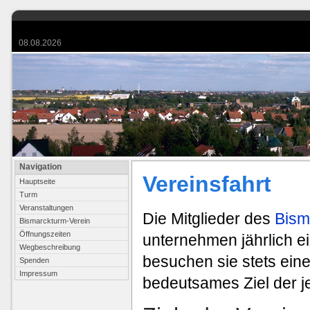
08.08.2026
Navigation
Vereinsfahrt
Hauptseite
Turm
Veranstaltungen
Die Mitglieder des
Bism
Bismarckturm-Verein
Öffnungszeiten
unternehmen jährlich e
Wegbeschreibung
besuchen sie stets eine
Spenden
Impressum
bedeutsames Ziel der j