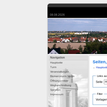
08.08.2026
Navigation
Seiten,
Hauptseite
Turm
←
Hauptseit
Veranstaltungen
Links au
Bismarckturm-Verein
Öffnungszeiten
Seite:
Wegbeschreibung
Spenden
Filter
Impressum
Vorlage