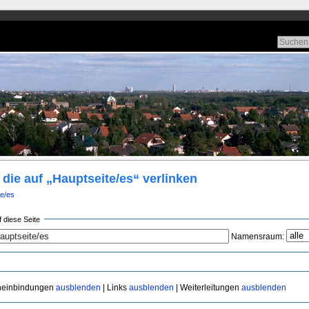
 die auf „Hauptseite/es“ verlinken
e/es
f diese Seite
Namensraum:
neinbindungen
ausblenden
| Links
ausblenden
| Weiterleitungen
ausblenden