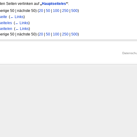
den Seiten verlinken auf
„
Hauptseite/es
“
:
erige 50 | nächste 50) (
20
|
50
|
100
|
250
|
500
)
eite
‎
(
← Links
)
eite/es
‎
(
← Links
)
eite/en
‎
(
← Links
)
erige 50 | nächste 50) (
20
|
50
|
100
|
250
|
500
)
Datenschu