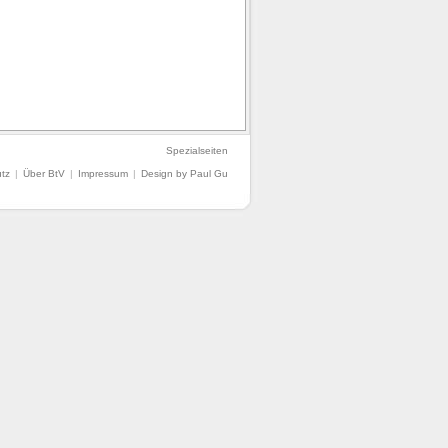
Spezialseiten
tz
|
Über BtV
|
Impressum
|
Design by Paul Gu