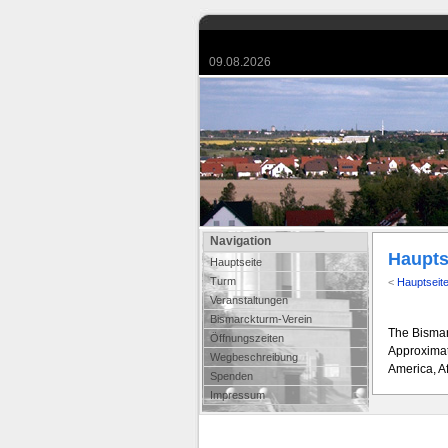
09.08.2026
Navigation
Haupts
Hauptseite
Turm
<
Hauptseit
Veranstaltungen
Bismarckturm-Verein
The Bismar
Öffnungszeiten
Approximate
Wegbeschreibung
America, A
Spenden
Impressum