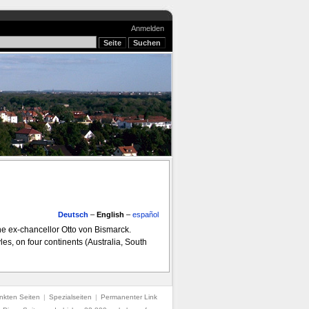
Anmelden
Deutsch
–
English
–
español
e ex-chancellor Otto von Bismarck.
es, on four continents (Australia, South
nkten Seiten
|
Spezialseiten
|
Permanenter Link