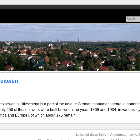
eite/en
e
ck tower in Lützschena is a part of the unique German monument genre to honor th
ly 250 of these towers were built between the years 1869 and 1934, in various styl
frica and Europe), of which about 175 remain.
Links auf diese Seite
|
Änderungen an verli