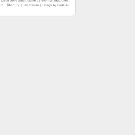
.
Diese Seite wurde bisher 22.800-mal abgerufen.
tz
|
Über BtV
|
Impressum
|
Design by Paul Gu