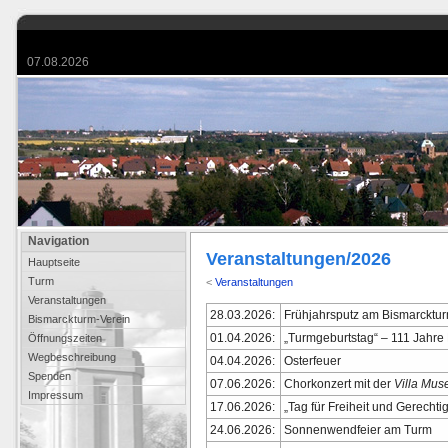
07.08.2026
Navigation
Veranstaltungen/2026
Hauptseite
Turm
<
Veranstaltungen
Veranstaltungen
28.03.2026:
Frühjahrsputz am Bismarcktur
Bismarckturm-Verein
01.04.2026:
„Turmgeburtstag“ – 111 Jahre
Öffnungszeiten
Wegbeschreibung
04.04.2026:
Osterfeuer
Spenden
07.06.2026:
Chorkonzert mit der
Villa Mus
Impressum
17.06.2026:
„Tag für Freiheit und Gerecht
24.06.2026:
Sonnenwendfeier am Turm