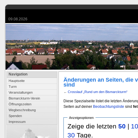
09.08.2026
Navigation
Änderungen an Seiten, die 
Hauptseite
sind
Turm
←
Crosslauf „Rund um den Bismarckturm“
Veranstaltungen
Bismarckturm-Verein
Diese Spezialseite listet die letzten Änderu
Öffnungszeiten
Seiten auf deiner
Beobachtungsliste
sind
fet
Wegbeschreibung
Spenden
Anzeigeoptionen
Impressum
Zeige die letzten
50
|
1
30
Tage.