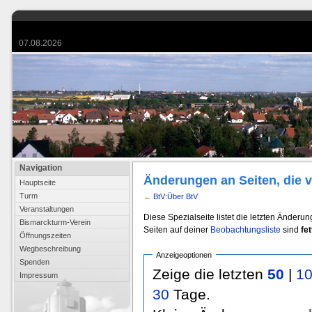
07.08.2026
Navigation
Änderungen an Seiten, die v
Hauptseite
Turm
←
BtV:Über BtV
Veranstaltungen
Diese Spezialseite listet die letzten Änderu
Bismarckturm-Verein
Seiten auf deiner
Beobachtungsliste
sind
fet
Öffnungszeiten
Wegbeschreibung
Anzeigeoptionen
Spenden
Zeige die letzten
50
|
1
Impressum
30
Tage.