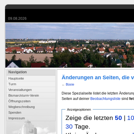
09.08.2026
Navigation
Änderungen an Seiten, die v
Hauptseite
Turm
←
Büste
Veranstaltungen
Diese Spezialseite listet die letzten Änderu
Bismarckturm-Verein
Seiten auf deiner
Beobachtungsliste
sind
fet
Öffnungszeiten
Wegbeschreibung
Anzeigeoptionen
Spenden
Zeige die letzten
50
|
1
Impressum
30
Tage.