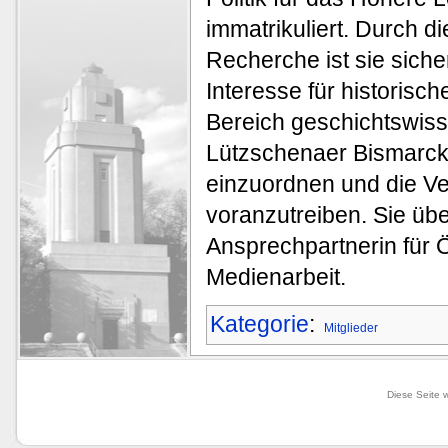
immatrikuliert. Durch d
Recherche ist sie sich
Interesse für historis
Bereich geschichtswisse
Lützschenaer Bismarck
einzuordnen und die V
voranzutreiben. Sie ü
Ansprechpartnerin für Ö
Medienarbeit.
Kategorie
:
Mitglieder
Diese Seite 