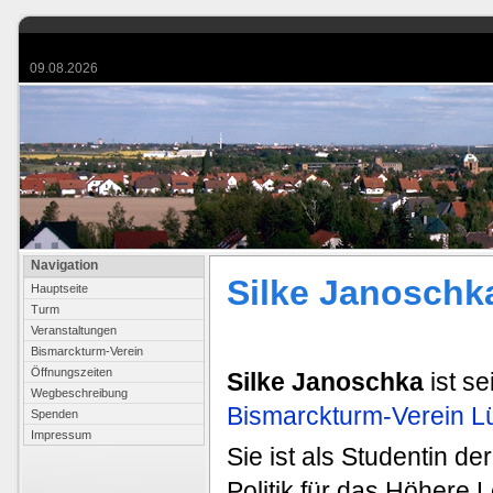
09.08.2026
Navigation
Silke Janoschk
Hauptseite
Turm
Veranstaltungen
Bismarckturm-Verein
Öffnungszeiten
Silke Janoschka
ist se
Wegbeschreibung
Bismarckturm-Verein L
Spenden
Impressum
Sie ist als Studentin d
Politik für das Höhere 