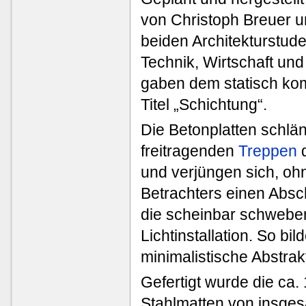
von Christoph Breuer u
beiden Architekturstud
Technik, Wirtschaft un
gaben dem statisch ko
Titel „Schichtung“.
Die Betonplatten schlän
freitragenden
Treppen
d
und verjüngen sich, oh
Betrachters einen Absc
die scheinbar schweben
Lichtinstallation. So bi
minimalistische Abstra
Gefertigt wurde die ca.
Stahlmatten von insge