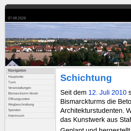
07.08.2026
Navigation
Schichtung
Hauptseite
Turm
Veranstaltungen
Seit dem
12. Juli 2010
s
Bismarckturm-Verein
Öffnungszeiten
Bismarckturms die Bet
Wegbeschreibung
Architekturstudenten. 
Spenden
Impressum
das Kunstwerk aus Stahl
Geplant und hergestellt