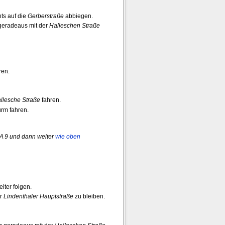
ts auf die
Gerberstraße
abbiegen.
geradeaus mit der
Halleschen Straße
ren.
llesche Straße
fahren.
rm fahren.
e A 9 und dann weiter
wie oben
iter folgen.
er
Lindenthaler Hauptstraße
zu bleiben.