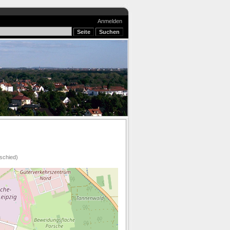
Anmelden
schied)