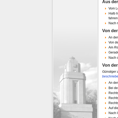
Aus der
Vom L
Halb l
fahren
Nach r
Von der
An der
Von de
Am
Ro
Gerade
Nach d
Von de
Günstiger a
beschrieb
An der
Bei de
Rechts
Rechts
Rechts
Auf di
Nach l