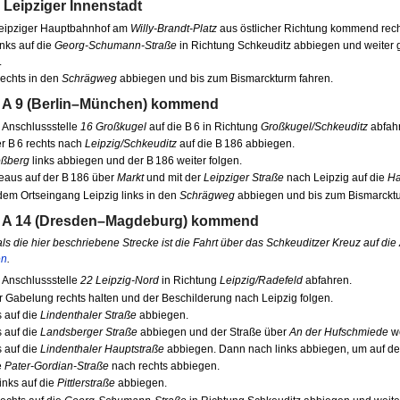
 Leipziger Innenstadt
eipziger Hauptbahnhof am
Willy-Brandt-Platz
aus östlicher Richtung kommend rech
inks auf die
Georg-Schumann-Straße
in Richtung Schkeuditz abbiegen und weiter 
.
echts in den
Schrägweg
abbiegen und bis zum Bismarckturm fahren.
 A 9 (Berlin–München) kommend
 Anschlussstelle
16 Großkugel
auf die B 6 in Richtung
Großkugel/Schkeuditz
abfah
r B 6 rechts nach
Leipzig/Schkeuditz
auf die B 186 abbiegen.
ßberg
links abbiegen und der B 186 weiter folgen.
aus auf der B 186 über
Markt
und mit der
Leipziger Straße
nach Leipzig auf die
Ha
em Ortseingang Leipzig links in den
Schrägweg
abbiegen und bis zum Bismarcktu
r A 14 (Dresden–Magdeburg) kommend
ls die hier beschriebene Strecke ist die Fahrt über das Schkeuditzer Kreuz auf di
en
.
 Anschlussstelle
22 Leipzig-Nord
in Richtung
Leipzig/Radefeld
abfahren.
r Gabelung rechts halten und der Beschilderung nach Leipzig folgen.
 auf die
Lindenthaler Straße
abbiegen.
 auf die
Landsberger Straße
abbiegen und der Straße über
An der Hufschmiede
we
 auf die
Lindenthaler Hauptstraße
abbiegen. Dann nach links abbiegen, um auf d
e
Pater-Gordian-Straße
nach rechts abbiegen.
inks auf die
Pittlerstraße
abbiegen.