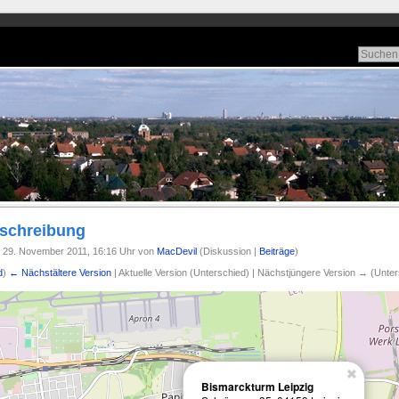
schreibung
 29. November 2011, 16:16 Uhr von
MacDevil
(Diskussion |
Beiträge
)
d
)
← Nächstältere Version
| Aktuelle Version (Unterschied) | Nächstjüngere Version → (Unter
Bismarckturm Leipzig