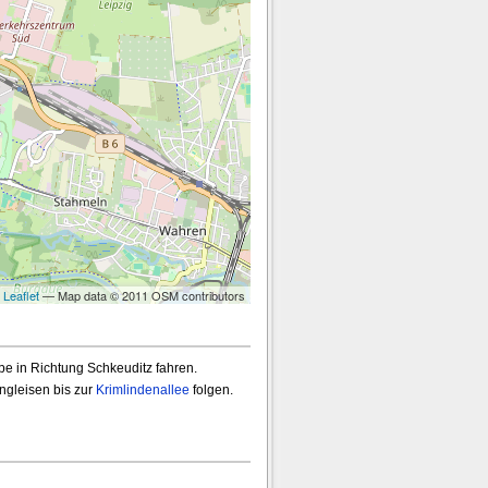
y
Leaflet
— Map data © 2011 OSM contributors
be in Richtung Schkeuditz fahren.
gleisen bis zur
Krimlindenallee
folgen.