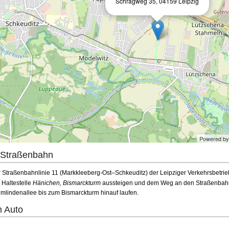
Schrägweg 35, 04159 Leipzig
Powered b
 Straßenbahn
r Straßenbahnlinie 11 (Markkleeberg-Ost–Schkeuditz) der Leipziger Verkehrsbetrie
 Haltestelle
Hänichen, Bismarckturm
aussteigen und dem Weg an den Straßenbahn
imlindenallee bis zum Bismarckturm hinauf laufen.
m Auto