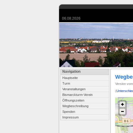
06.08.2026
Navigation
Wegbe
Hauptseite
Turm
Version vom
Veranstaltungen
(
Unterschie
Bismarckturm-Verein
Öffnungszeiten
Wegbeschreibung
Spenden
Impressum