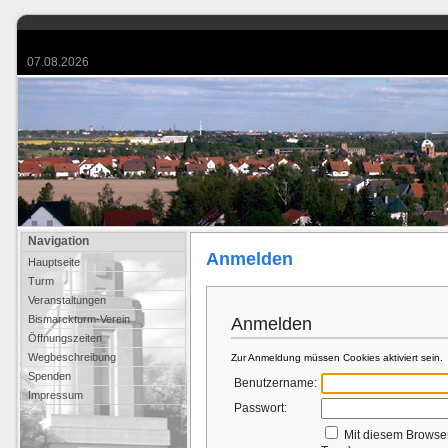
07.08.2026
Navigation
Anmelden
Hauptseite
Turm
Veranstaltungen
Bismarckturm-Verein
Anmelden
Öffnungszeiten
Wegbeschreibung
Zur Anmeldung müssen Cookies aktiviert sein.
Spenden
Benutzername:
Impressum
Passwort:
Mit diesem Browse