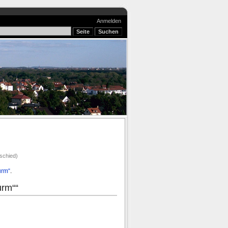
Anmelden
schied)
urm“
.
urm““