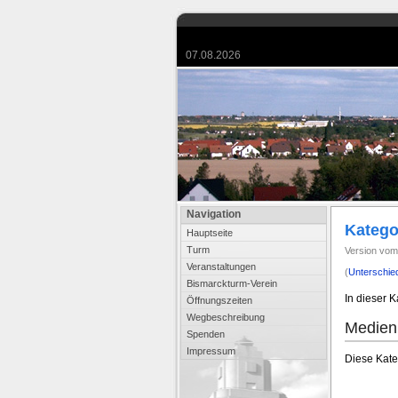
07.08.2026
Navigation
Katego
Hauptseite
Turm
Version vom
Veranstaltungen
(
Unterschie
Bismarckturm-Verein
In dieser 
Öffnungszeiten
Wegbeschreibung
Medien 
Spenden
Impressum
Diese Kateg