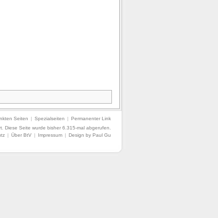
nkten Seiten
|
Spezialseiten
|
Permanenter Link
t.
Diese Seite wurde bisher 6.315-mal abgerufen.
tz
|
Über BtV
|
Impressum
|
Design by Paul Gu