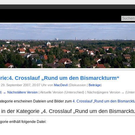
rie:4. Crosslauf „Rund um den Bismarckturm“
 29. September 2007, 20:07 Uhr von
MacDevil
(Diskussion |
Beiträge
)
d
)
← Nächstältere Version
| Aktuelle Version (Unterschied) | Nächstjüngere Version → (Unter
Kategorie erscheinen Dateien und Bilder zum
4. Crosslauf „Rund um den Bismarckt
in der Kategorie „4. Crosslauf „Rund um den Bismarckt
orie enthält folgende Datei: