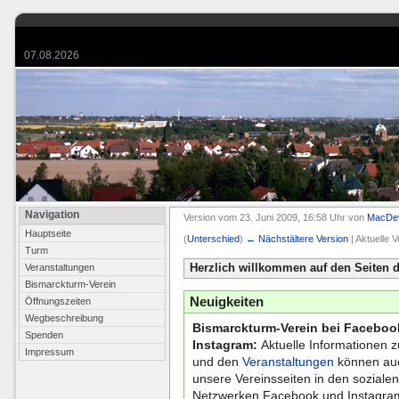
07.08.2026
Navigation
Version vom 23. Juni 2009, 16:58 Uhr von
MacDev
Hauptseite
(
Unterschied
)
← Nächstältere Version
| Aktuelle 
Turm
Herzlich willkommen auf den Seiten 
Veranstaltungen
Bismarckturm-Verein
Neuigkeiten
Öffnungszeiten
Wegbeschreibung
Bismarckturm-Verein bei Faceboo
Spenden
Instagram:
Aktuelle Informationen
Impressum
und den
Veranstaltungen
können au
unsere Vereinsseiten in den soziale
Netzwerken Facebook und Instagram